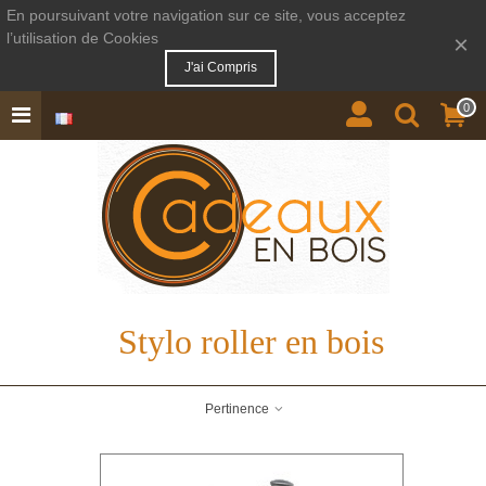
En poursuivant votre navigation sur ce site, vous acceptez
l’utilisation de Cookies
×
J'ai Compris
0
Stylo roller en bois
Pertinence