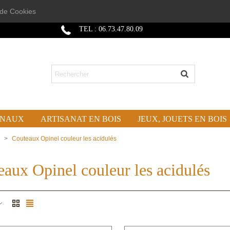
n de Cookies
TEL : 06.73.47.80.09
ONAUX
ARTISANAT EN BOIS
JEUX, JOUETS EN BOIS
>
Couteaux Opinel couleur les acidulés
aux Opinel couleur les acidulés