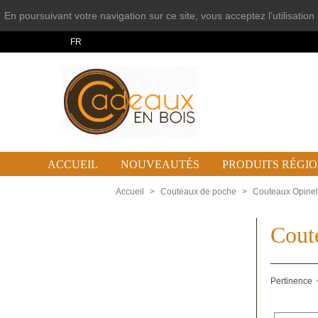
En poursuivant votre navigation sur ce site, vous acceptez l’utilisatio
FR
ACCUEIL
NOUVEAUTÉS
PRODUITS RÉGI
Accueil
>
Couteaux de poche
>
Couteaux Opinel
Coute
Pertinence