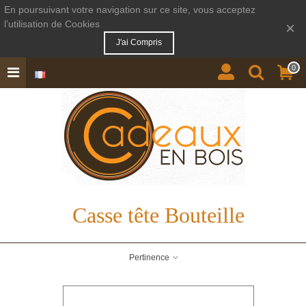
En poursuivant votre navigation sur ce site, vous acceptez
l’utilisation de Cookies
×
J'ai Compris
0
Casse tête Bouteille
Pertinence