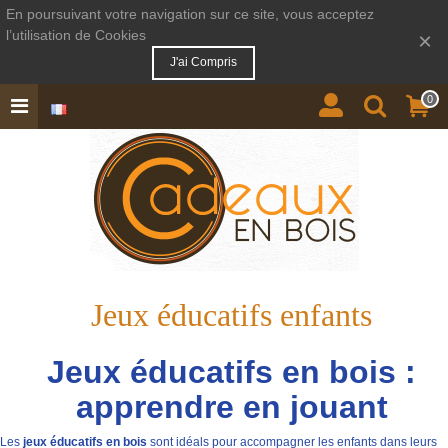
En poursuivant votre navigation sur ce site, vous acceptez
l’utilisation de Cookies
×
J'ai Compris
0
Jeux éducatifs enfants
Jeux éducatifs en bois :
apprendre en jouant
Les
jeux éducatifs en bois
sont idéals pour accompagner les enfants dans leurs