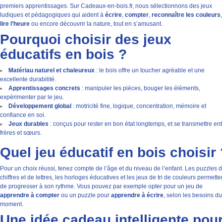
premiers apprentissages. Sur Cadeaux-en-bois.fr, nous sélectionnons des jeux
ludiques et pédagogiques qui aident à
écrire
,
compter
,
reconnaître les couleurs
,
lire l’heure
ou encore découvrir la nature, tout en s’amusant.
Pourquoi choisir des jeux
éducatifs en bois ?
Matériau naturel et chaleureux
: le bois offre un toucher agréable et une
excellente durabilité.
Apprentissages concrets
: manipuler les pièces, bouger les éléments,
expérimenter par le jeu.
Développement global
: motricité fine, logique, concentration, mémoire et
confiance en soi.
Jeux durables
: conçus pour rester en bon état longtemps, et se transmettre en
frères et sœurs.
Quel jeu éducatif en bois choisir 
Pour un choix réussi, tenez compte de l’âge et du niveau de l’enfant. Les puzzles 
chiffres et de lettres, les horloges éducatives et les jeux de tri de couleurs permette
de progresser à son rythme. Vous pouvez par exemple opter pour un jeu de
apprendre à compter
ou un puzzle pour
apprendre à écrire
, selon les besoins du
moment.
Une idée cadeau intelligente pou