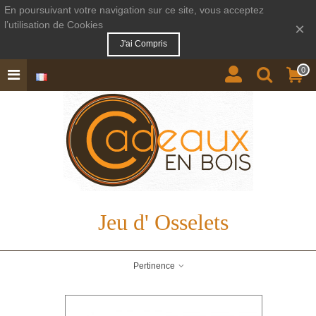
En poursuivant votre navigation sur ce site, vous acceptez
l’utilisation de Cookies
×
J'ai Compris
0
Jeu d' Osselets
Pertinence