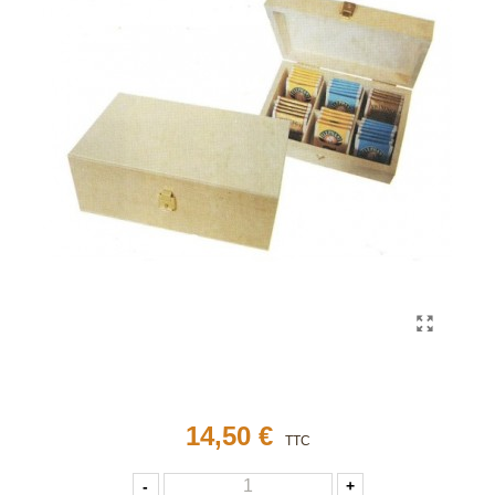
14,50 €
TTC
-
+