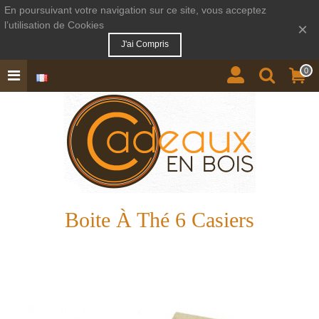
En poursuivant votre navigation sur ce site, vous acceptez
l’utilisation de Cookies
×
J'ai Compris
0
Boite À Thé 6 Casiers