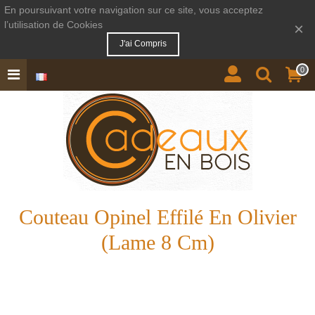
En poursuivant votre navigation sur ce site, vous acceptez
l’utilisation de Cookies
×
J'ai Compris
0
Couteau Opinel Effilé En Olivier
(lame 8 Cm)