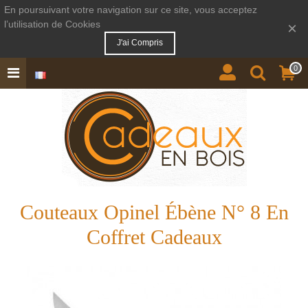
En poursuivant votre navigation sur ce site, vous acceptez
l’utilisation de Cookies
×
J'ai Compris
0
Couteaux Opinel Ébène N° 8 En
Coffret Cadeaux