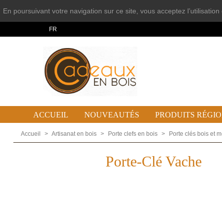
En poursuivant votre navigation sur ce site, vous acceptez l’utilisatio
FR
ACCUEIL
NOUVEAUTÉS
PRODUITS RÉGI
Accueil
>
Artisanat en bois
>
Porte clefs en bois
>
Porte clés bois et m
Porte-Clé Vache