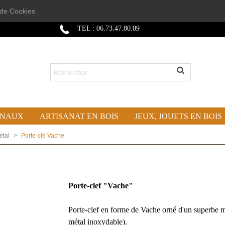
n de Cookies
TEL : 06.73.47.80.09
ONAUX
ARTISANAT EN BOIS
JEUX, JOUETS EN BOIS
étal
>
Porte-clé Vache
Porte-clef "Vache"
Porte-clef en forme de Vache orné d'un superbe mo
métal inoxydable).