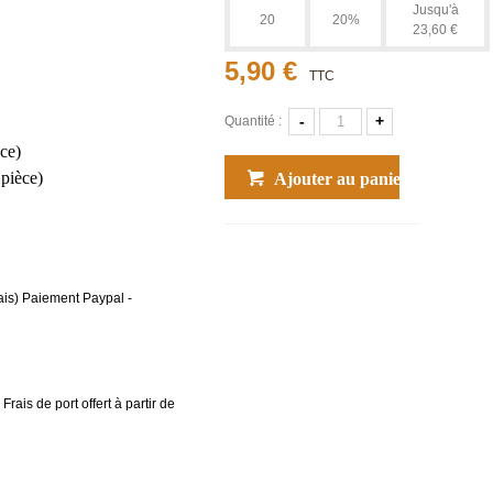
Jusqu'à
20
20%
23,60 €
5,90 €
TTC
-
+
Quantité :
ce)
pièce)
Ajouter au panier
ais) Paiement Paypal -
rais de port offert à partir de