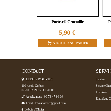
Porte-clé Crocodile
P
5,90 €
AJOUTER AU PANIER
CONTACT
SERVI
LE BOIS D'OLIVIER
Service
109 rue du Gerbier
Service Clien
07510 SAINTE-EULALIE
Livraison
Appelez nous : 06-73-47-80-09
Emballage C
Email : leboisdolivier@gmail.com
Le bois d'Olivier