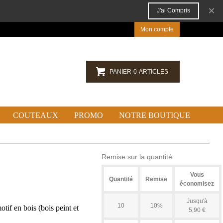
×
J'ai Compris
Mon compte
PANIER
0
ARTICLES
COUTEAUX
PROMO
NOTRE BOUTIQUE
Remise sur la quantité
Vous
Quantité
Remise
économisez
Jusqu'à
10
10%
tif en bois (bois peint et
5,90 €