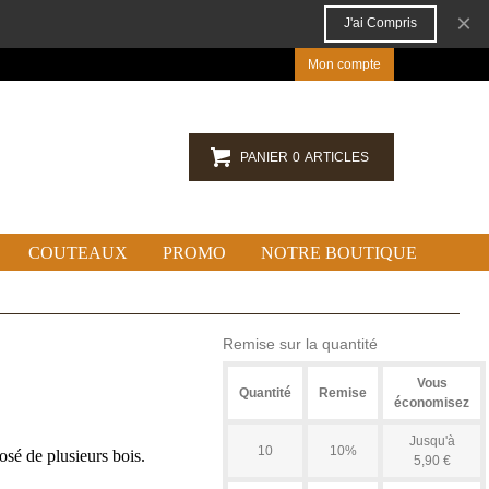
×
J'ai Compris
Mon compte
PANIER
0
ARTICLES
COUTEAUX
PROMO
NOTRE BOUTIQUE
Remise sur la quantité
Vous
Quantité
Remise
économisez
Jusqu'à
10
10%
é de plusieurs bois.
5,90 €